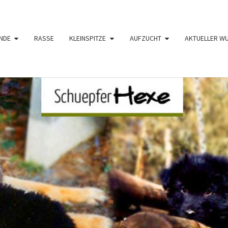
NDE
RASSE
KLEINSPITZE
AUFZUCHT
AKTUELLER W
SCHÜ
Langhaar
Schäferhunde
Von Den
Schüpfer
HE
Hexen