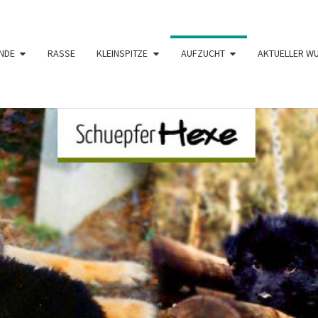
NDE
RASSE
KLEINSPITZE
AUFZUCHT
AKTUELLER W
SCHÜ
Langhaar
Schäferhunde
Von Den
Schüpfer
HE
Hexen