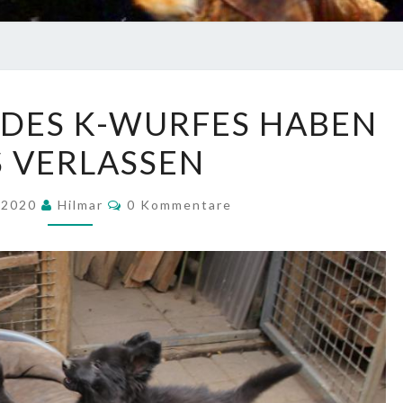
ALLE
 DES K-WURFES HABEN
WELPEN
 VERLASSEN
DES
K-
Kommentare
WURFES
t 2020
Hilmar
0 Kommentare
HABEN
UNS
VERLASSEN