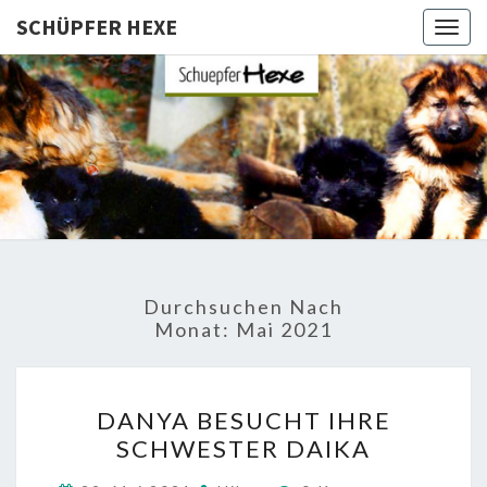
SCHÜPFER HEXE
Togg
navig
SCHÜPFE
Langhaar
Schäferhunde
Von Den
HEXE
Schüpfer
Hexen
Durchsuchen Nach
Monat:
Mai 2021
DANYA
DANYA BESUCHT IHRE
BESUCHT
SCHWESTER DAIKA
IHRE
SCHWESTER
Kommentare