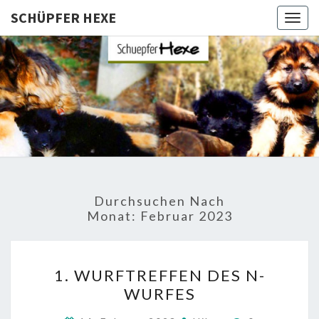
SCHÜPFER HEXE
Togg
navig
SCHÜPFE
Langhaar
Schäferhunde
Von Den
HEXE
Schüpfer
Hexen
Durchsuchen Nach
Monat:
Februar 2023
1.
1. WURFTREFFEN DES N-
WURFTREFFEN
WURFES
DES
N-
Kommentare