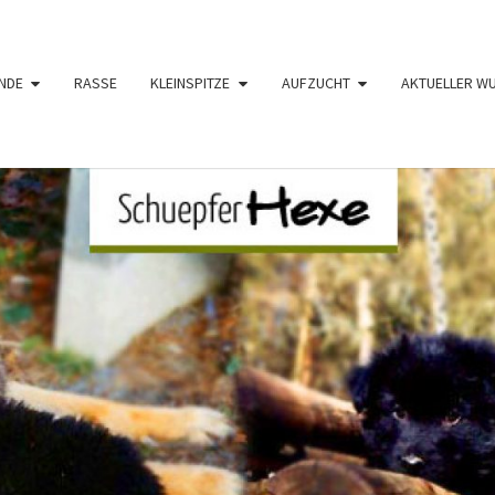
NDE
RASSE
KLEINSPITZE
AUFZUCHT
AKTUELLER W
SCHÜ
Langhaar
Schäferhunde
Von Den
Schüpfer
HE
Hexen