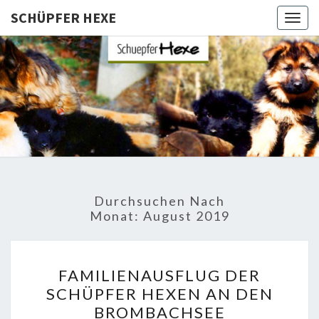
SCHÜPFER HEXE
Togg
navig
SCHÜPFE
Langhaar
Schäferhunde
Von Den
HEXE
Schüpfer
Hexen
Durchsuchen Nach
Monat:
August 2019
FAMILIENAUSFLUG
FAMILIENAUSFLUG DER
DER
SCHÜPFER HEXEN AN DEN
SCHÜPFER
BROMBACHSEE
HEXEN