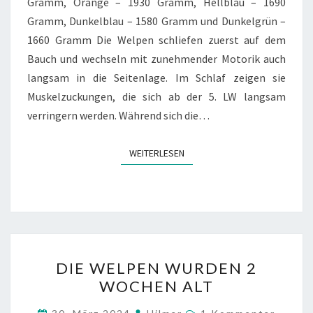
Gramm, Orange – 1930 Gramm, Hellblau – 1690
Gramm, Dunkelblau – 1580 Gramm und Dunkelgrün –
1660 Gramm Die Welpen schliefen zuerst auf dem
Bauch und wechseln mit zunehmender Motorik auch
langsam in die Seitenlage. Im Schlaf zeigen sie
Muskelzuckungen, die sich ab der 5. LW langsam
verringern werden. Während sich die…
WEITERLESEN
WEITERLESEN
DIE
DIE WELPEN WURDEN 2
WELPEN
WOCHEN ALT
WURDEN
2
Kommentare