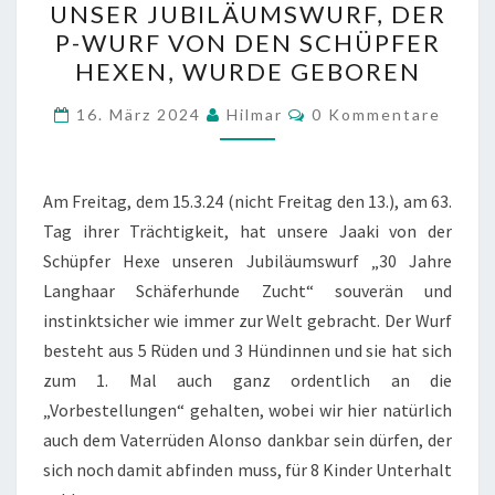
UNSER JUBILÄUMSWURF, DER
JUBILÄUMSWURF,
P-WURF VON DEN SCHÜPFER
DER
HEXEN, WURDE GEBOREN
P-
WURF
Kommentare
16. März 2024
Hilmar
0 Kommentare
VON
DEN
SCHÜPFER
Am Freitag, dem 15.3.24 (nicht Freitag den 13.), am 63.
HEXEN,
Tag ihrer Trächtigkeit, hat unsere Jaaki von der
WURDE
Schüpfer Hexe unseren Jubiläumswurf „30 Jahre
GEBOREN
Langhaar Schäferhunde Zucht“ souverän und
instinktsicher wie immer zur Welt gebracht. Der Wurf
besteht aus 5 Rüden und 3 Hündinnen und sie hat sich
zum 1. Mal auch ganz ordentlich an die
„Vorbestellungen“ gehalten, wobei wir hier natürlich
auch dem Vaterrüden Alonso dankbar sein dürfen, der
sich noch damit abfinden muss, für 8 Kinder Unterhalt