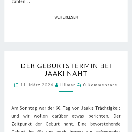
zahlen…
WEITERLESEN
WEITERLESEN
DER
DER GEBURTSTERMIN BEI
GEBURTSTERMIN
JAAKI NAHT
BEI
JAAKI
Kommentare
11. März 2024
Hilmar
0 Kommentare
NAHT
Am Sonntag war der 60. Tag von Jaakis Trächtigkeit
und wir wollen darüber etwas berichten. Der
Zeitpunkt der Geburt naht. Eine bevorstehende
Geburt ist für uns noch immer ein aufregendes