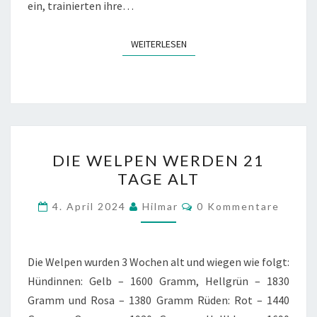
ein, trainierten ihre…
WEITERLESEN
WEITERLESEN
DIE
DIE WELPEN WERDEN 21
WELPEN
TAGE ALT
WERDEN
21
Kommentare
4. April 2024
Hilmar
0 Kommentare
TAGE
ALT
Die Welpen wurden 3 Wochen alt und wiegen wie folgt:
Hündinnen: Gelb – 1600 Gramm, Hellgrün – 1830
Gramm und Rosa – 1380 Gramm Rüden: Rot – 1440