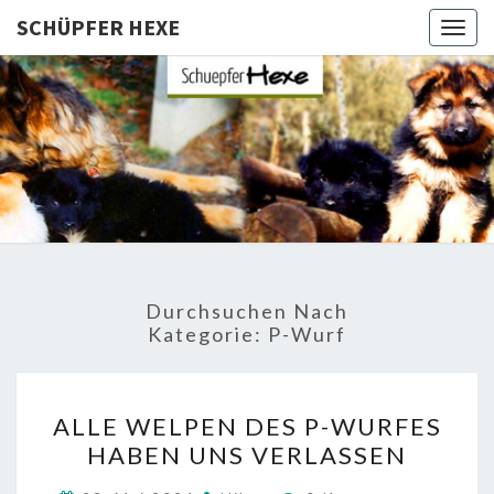
SCHÜPFER HEXE
Togg
navig
SCHÜPFE
Langhaar
Schäferhunde
Von Den
HEXE
Schüpfer
Hexen
Durchsuchen Nach
Kategorie:
P-Wurf
ALLE
ALLE WELPEN DES P-WURFES
WELPEN
HABEN UNS VERLASSEN
DES
P-
Kommentare