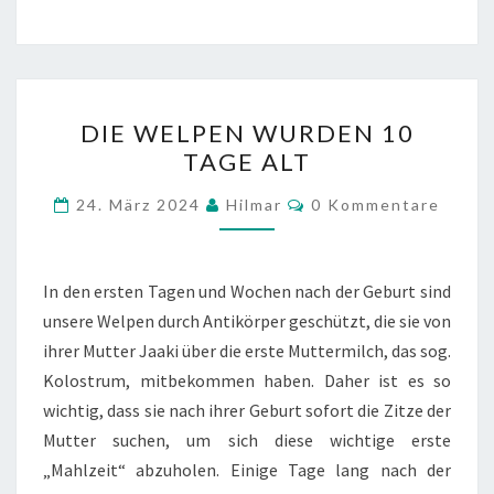
DIE
DIE WELPEN WURDEN 10
WELPEN
TAGE ALT
WURDEN
10
Kommentare
24. März 2024
Hilmar
0 Kommentare
TAGE
ALT
In den ersten Tagen und Wochen nach der Geburt sind
unsere Welpen durch Antikörper geschützt, die sie von
ihrer Mutter Jaaki über die erste Muttermilch, das sog.
Kolostrum, mitbekommen haben. Daher ist es so
wichtig, dass sie nach ihrer Geburt sofort die Zitze der
Mutter suchen, um sich diese wichtige erste
„Mahlzeit“ abzuholen. Einige Tage lang nach der