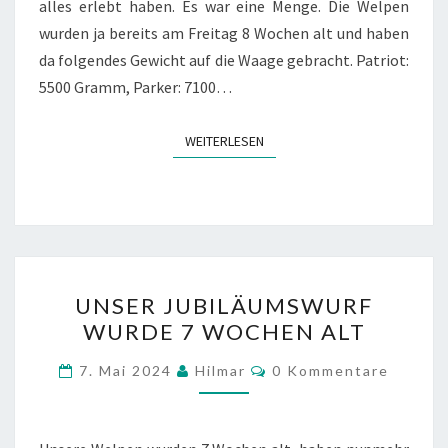
alles erlebt haben. Es war eine Menge. Die Welpen
wurden ja bereits am Freitag 8 Wochen alt und haben
da folgendes Gewicht auf die Waage gebracht. Patriot:
5500 Gramm, Parker: 7100…
WEITERLESEN
WEITERLESEN
UNSER
UNSER JUBILÄUMSWURF
JUBILÄUMSWURF
WURDE 7 WOCHEN ALT
WURDE
7
Kommentare
7. Mai 2024
Hilmar
0 Kommentare
WOCHEN
ALT