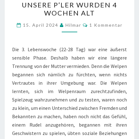
UNSERE P’LER WURDEN 4
P’LER
WOCHEN ALT
WURDEN
4
Kommentare
15. April 2024
Hilmar
1 Kommentar
WOCHEN
ALT
Die 3. Lebenswoche (22-28 Tag) war eine äußerst
sensible Phase. Deshalb haben wir eine längere
Trennung von der Mutter vermieden. Denn die Welpen
begannen sich nämlich zu fürchten, wenn nichts
Vertrautes in ihrer Umgebung war. Die Welpen
lernten, sich im Welpenraum zurechtzufinden,
Spielzeug wahrzunehmen und zu testen, waren noch
zu klein, um einen Unterschied zwischen Fremden und
Bekannten zu machen, haben noch nicht das Gefühl,
einem Rudel anzugehören, begannen mit ihren
Geschwistern zu spielen, übten soziale Beziehungen