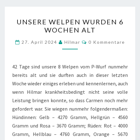
UNSERE
UNSERE WELPEN WURDEN 6
WELPEN
WOCHEN ALT
WURDEN
6
Kommentare
27. April 2024
Hilmar
0 Kommentare
WOCHEN
ALT
42 Tage sind unsere 8 Welpen vom P-Wurf nunmehr
bereits alt und sie durften auch in dieser letzten
Woche wieder einiges erleben und kennenlernen, auch
wenn Hilmar krankheitsbedingt nicht seine volle
Leistung bringen konnte, so dass Carmen noch mehr
gefordert war. Sie wiegen nunmehr folgendermaßen:
Hündinnen: Gelb – 4270 Gramm, Hellgrün – 4560
Gramm und Rosa – 3670 Gramm; Rüden: Rot – 4000
Gramm, Hellblau – 4760 Gramm, Orange – 5670