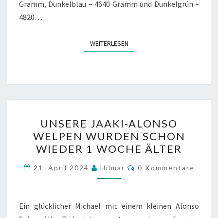
Gramm, Dunkelblau – 4640 Gramm und Dunkelgrün –
4820…
WEITERLESEN
WEITERLESEN
UNSERE
UNSERE JAAKI-ALONSO
JAAKI-
WELPEN WURDEN SCHON
ALONSO
WIEDER 1 WOCHE ÄLTER
WELPEN
WURDEN
Kommentare
21. April 2024
Hilmar
0 Kommentare
SCHON
WIEDER
1
Ein glücklicher Michael mit einem kleinen Alonso