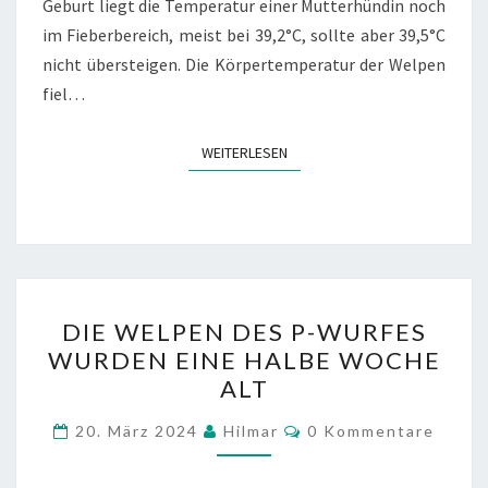
Geburt liegt die Temperatur einer Mutterhündin noch
im Fieberbereich, meist bei 39,2°C, sollte aber 39,5°C
nicht übersteigen. Die Körpertemperatur der Welpen
fiel…
WEITERLESEN
WEITERLESEN
DIE
DIE WELPEN DES P-WURFES
WELPEN
WURDEN EINE HALBE WOCHE
DES
ALT
P-
WURFES
Kommentare
20. März 2024
Hilmar
0 Kommentare
WURDEN
EINE