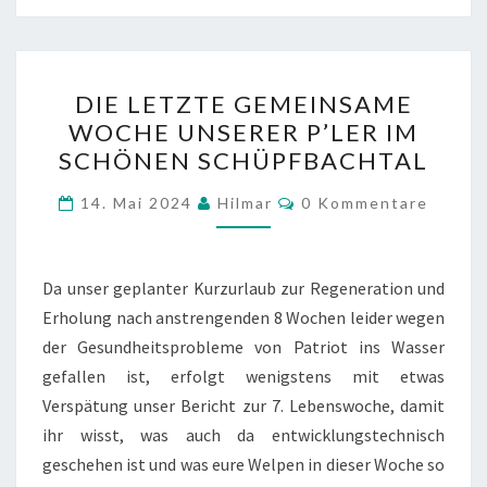
DIE
DIE LETZTE GEMEINSAME
LETZTE
WOCHE UNSERER P’LER IM
GEMEINSAME
SCHÖNEN SCHÜPFBACHTAL
WOCHE
UNSERER
Kommentare
14. Mai 2024
Hilmar
0 Kommentare
P’LER
IM
SCHÖNEN
Da unser geplanter Kurzurlaub zur Regeneration und
SCHÜPFBACHTAL
Erholung nach anstrengenden 8 Wochen leider wegen
der Gesundheitsprobleme von Patriot ins Wasser
gefallen ist, erfolgt wenigstens mit etwas
Verspätung unser Bericht zur 7. Lebenswoche, damit
ihr wisst, was auch da entwicklungstechnisch
geschehen ist und was eure Welpen in dieser Woche so