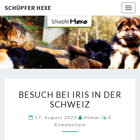
SCHÜPFER HEXE
Togg
navig
SCHÜPFE
Langhaar
Schäferhunde
Von Den
HEXE
Schüpfer
Hexen
BESUCH
BESUCH BEI IRIS IN DER
BEI
SCHWEIZ
IRIS
IN
Kommentare
17. August 2023
Hilmar
0
DER
Kommentare
SCHWEIZ