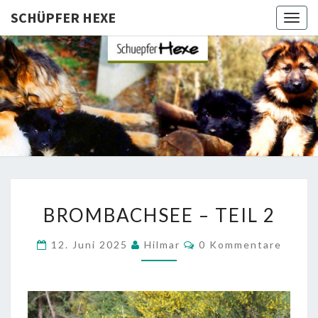
SCHÜPFER HEXE
Togg
navig
SCHÜPFE
Langhaar
Schäferhunde
Von Den
HEXE
Schüpfer
Hexen
BROMBACHSEE
BROMBACHSEE – TEIL 2
–
TEIL
Kommentare
12. Juni 2025
Hilmar
0 Kommentare
2