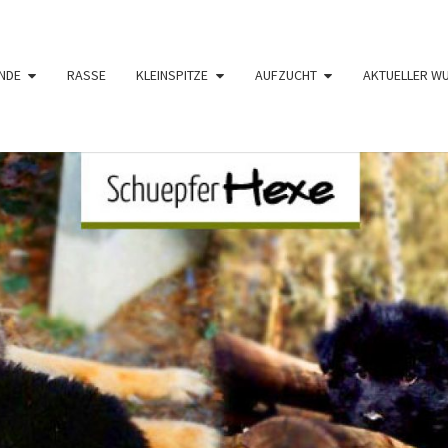
NDE
RASSE
KLEINSPITZE
AUFZUCHT
AKTUELLER W
SCHÜ
Langhaar
Schäferhunde
Von Den
Schüpfer
HE
Hexen