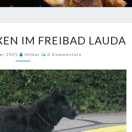
SCHÜPFER
EN IM FREIBAD LAUDA
HEXEN
IM
Kommentare
ber 2025
Hilmar
0 Kommentare
FREIBAD
LAUDA