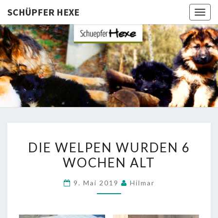
SCHÜPFER HEXE
Togg
navig
SCHÜPFE
Langhaar
Schäferhunde
Von Den
HEXE
Schüpfer
Hexen
DIE
DIE WELPEN WURDEN 6
WELPEN
WOCHEN ALT
WURDEN
6
9. Mai 2019
Hilmar
WOCHEN
ALT