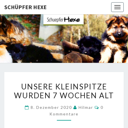
SCHÜPFER HEXE
Togg
navig
SCHÜPFE
Langhaar
Schäferhunde
Von Den
HEXE
Schüpfer
Hexen
UNSERE
UNSERE KLEINSPITZE
KLEINSPITZE
WURDEN 7 WOCHEN ALT
WURDEN
7
Kommentare
8. Dezember 2020
Hilmar
0
WOCHEN
Kommentare
ALT