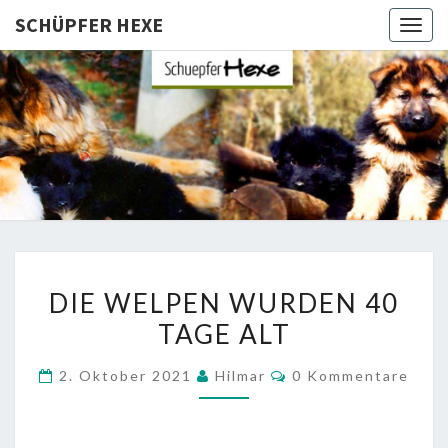
SCHÜPFER HEXE
Togg
navig
SCHÜPFE
Langhaar
Schäferhunde
Von Den
HEXE
Schüpfer
Hexen
DIE
DIE WELPEN WURDEN 40
WELPEN
TAGE ALT
WURDEN
40
Kommentare
2. Oktober 2021
Hilmar
0 Kommentare
TAGE
ALT