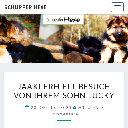
SCHÜPFER HEXE
Togg
navig
SCHÜPFE
Langhaar
Schäferhunde
Von Den
HEXE
Schüpfer
Hexen
JAAKI
JAAKI ERHIELT BESUCH
ERHIELT
VON IHREM SOHN LUCKY
BESUCH
VON
Kommentare
20. Oktober 2023
Hilmar
0
IHREM
Kommentare
SOHN
LUCKY