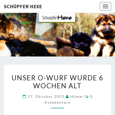
SCHÜPFER HEXE
Togg
navig
SCHÜPFE
Langhaar
Schäferhunde
Von Den
HEXE
Schüpfer
Hexen
UNSER
UNSER O-WURF WURDE 6
O-
WOCHEN ALT
WURF
WURDE
Kommentare
27. Oktober 2023
Hilmar
0
6
Kommentare
WOCHEN
ALT