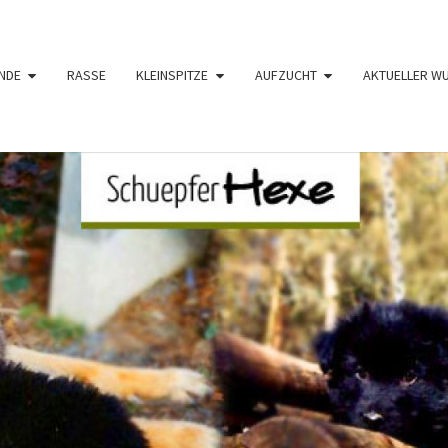
NDE
RASSE
KLEINSPITZE
AUFZUCHT
AKTUELLER W
SCHÜ
Langhaar
Schäferhunde
Von Den
Schüpfer
HE
Hexen