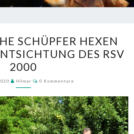
ERFOLGREICHE
HE SCHÜPFER HEXEN
SCHÜPFER
ENTSICHTUNG DES RSV
HEXEN
AUF
2000
DER
TALENTSICHTUNG
Kommentare
 2020
Hilmar
0 Kommentare
DES
RSV
2000