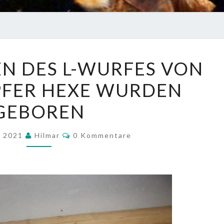
DIE
EN DES L-WURFES VON
12
PFER HEXE WURDEN
WELPEN
DES
GEBOREN
L-
WURFES
Kommentare
t 2021
Hilmar
0 Kommentare
VON
DER
SCHÜPFER
HEXE
WURDEN
GEBOREN