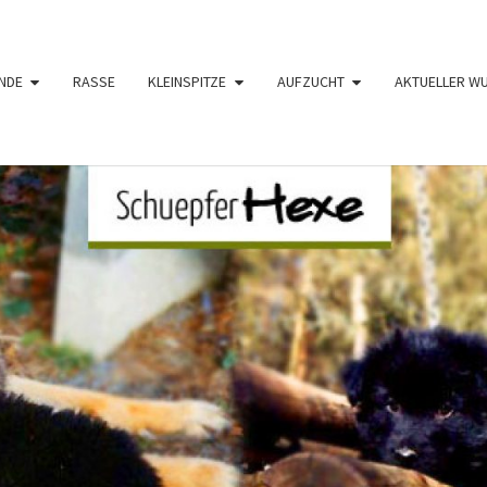
NDE
RASSE
KLEINSPITZE
AUFZUCHT
AKTUELLER W
SCHÜ
Langhaar
Schäferhunde
Von Den
Schüpfer
HE
Hexen