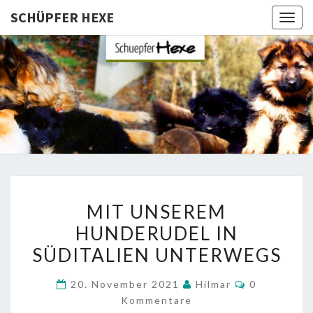
SCHÜPFER HEXE
Togg
navig
SCHÜPFE
Langhaar
Schäferhunde
Von Den
HEXE
Schüpfer
Hexen
MIT
MIT UNSEREM
UNSEREM
HUNDERUDEL IN
HUNDERUDEL
SÜDITALIEN UNTERWEGS
IN
SÜDITALIEN
Kommentar
20. November 2021
Hilmar
0
UNTERWEGS
Kommentare