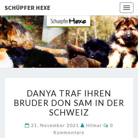
SCHÜPFER HEXE
Togg
navig
SCHÜPFE
Langhaar
Schäferhunde
Von Den
HEXE
Schüpfer
Hexen
DANYA
DANYA TRAF IHREN
TRAF
BRUDER DON SAM IN DER
IHREN
SCHWEIZ
BRUDER
DON
Kommentar
21. November 2021
Hilmar
0
SAM
Kommentare
IN