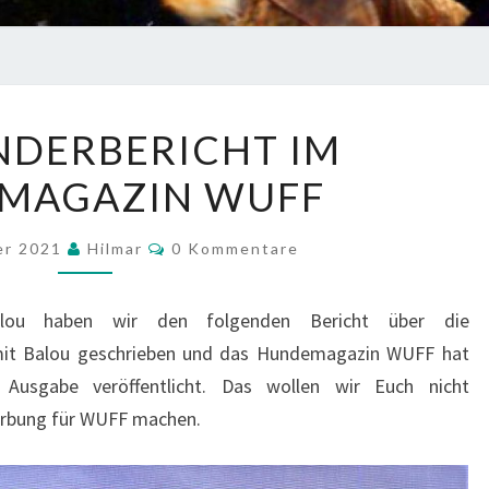
SEENLÄNDERBERICHT
NDERBERICHT IM
IM
MAGAZIN WUFF
HUNDEMAGAZIN
WUFF
Kommentare
er 2021
Hilmar
0 Kommentare
lou haben wir den folgenden Bericht über die
mit Balou geschrieben und das Hundemagazin WUFF hat
Ausgabe veröffentlicht. Das wollen wir Euch nicht
erbung für WUFF machen.