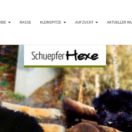
NDE
RASSE
KLEINSPITZE
AUFZUCHT
AKTUELLER W
SCHÜ
Langhaar
Schäferhunde
Von Den
Schüpfer
HE
Hexen