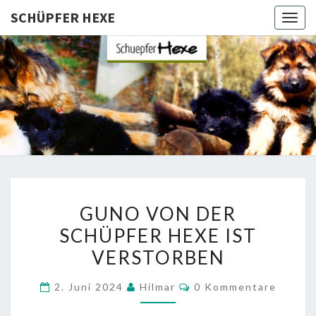
SCHÜPFER HEXE
Togg
navig
SCHÜPFE
Langhaar
Schäferhunde
Von Den
HEXE
Schüpfer
Hexen
GUNO
GUNO VON DER
VON
SCHÜPFER HEXE IST
DER
VERSTORBEN
SCHÜPFER
HEXE
Kommentare
2. Juni 2024
Hilmar
0 Kommentare
IST
VERSTORBEN