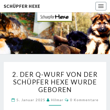
SCHÜPFER HEXE
Togg
navig
SCHÜPFE
Langhaar
Schäferhunde
Von Den
HEXE
Schüpfer
Hexen
2.
2. DER Q-WURF VON DER
DER
SCHÜPFER HEXE WURDE
Q-
GEBOREN
WURF
VON
Kommentare
5. Januar 2025
Hilmar
0 Kommentare
DER
SCHÜPFER