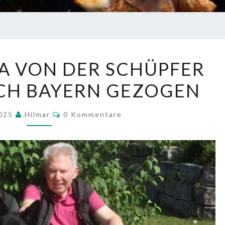
TORVI
LIA VON DER SCHÜPFER
/
ACH BAYERN GEZOGEN
PHILIA
VON
Kommentare
DER
2025
Hilmar
0 Kommentare
SCHÜPFER
HEXE
IST
NACH
BAYERN
GEZOGEN