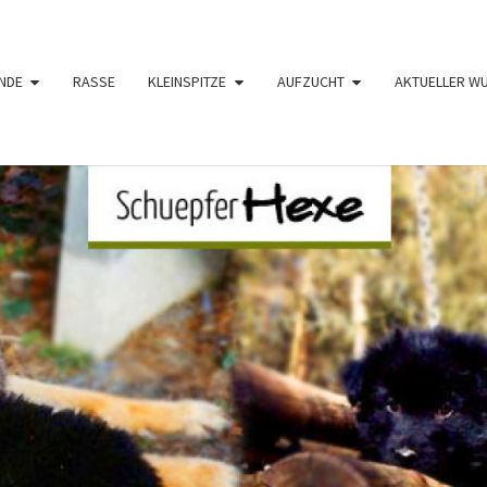
NDE
RASSE
KLEINSPITZE
AUFZUCHT
AKTUELLER W
SCHÜ
Langhaar
Schäferhunde
Von Den
Schüpfer
HE
Hexen