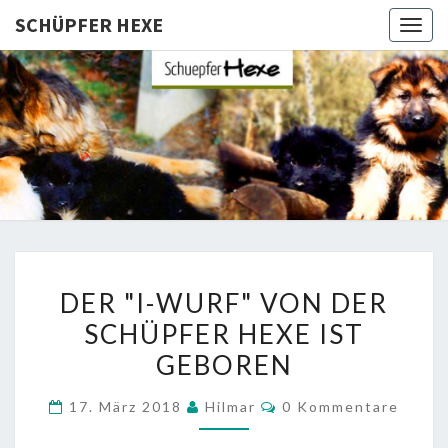
SCHÜPFER HEXE
Togg
navig
SCHÜPFE
Langhaar
Schäferhunde
Von Den
HEXE
Schüpfer
Hexen
DER
DER "I-WURF" VON DER
"I-
SCHÜPFER HEXE IST
WURF"
GEBOREN
VON
DER
Kommentare
17. März 2018
Hilmar
0 Kommentare
SCHÜPFER
HEXE