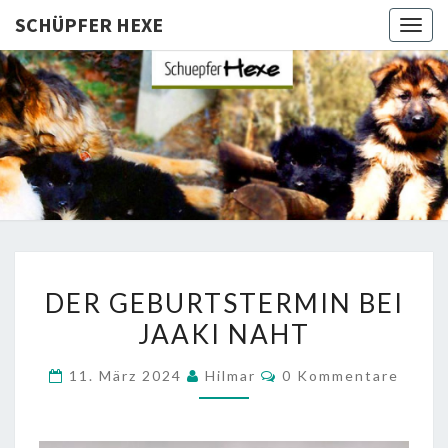
SCHÜPFER HEXE
Togg
navig
SCHÜPFE
Langhaar
Schäferhunde
Von Den
HEXE
Schüpfer
Hexen
DER
DER GEBURTSTERMIN BEI
GEBURTSTERMIN
JAAKI NAHT
BEI
JAAKI
Kommentare
11. März 2024
Hilmar
0 Kommentare
NAHT