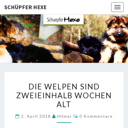
SCHÜPFER HEXE
Togg
navig
SCHÜPFE
Langhaar
Schäferhunde
Von Den
HEXE
Schüpfer
Hexen
DIE
DIE WELPEN SIND
WELPEN
ZWEIEINHALB WOCHEN
SIND
ALT
ZWEIEINHALB
WOCHEN
Kommentare
2. April 2018
Hilmar
0 Kommentare
ALT