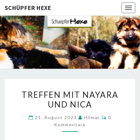
SCHÜPFER HEXE
Togg
navig
SCHÜPFE
Langhaar
Schäferhunde
Von Den
HEXE
Schüpfer
Hexen
TREFFEN
TREFFEN MIT NAYARA
MIT
UND NICA
NAYARA
UND
Kommentare
21. August 2023
Hilmar
0
NICA
Kommentare